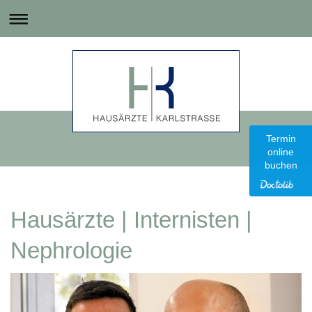
Termin
Termin
online
online
buchen
buchen
Hausärzte | Internisten |
Nephrologie