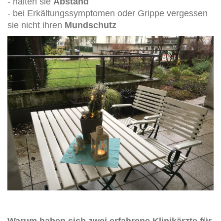
- halten sie
Abstand
- bei Erkältungssymptomen oder Grippe vergessen
sie nicht ihren
Mundschutz
Warum haben sich zwei erfahrene Klinikärzte für